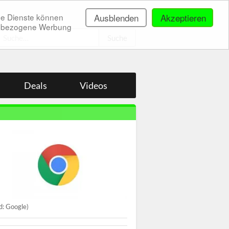
ne Dienste können
Ausblenden
Akzeptieren
onenbezogene Werbung
.
Deals
Videos
ld: Google)