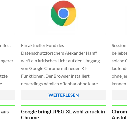
nifest
Ein aktueller Fund des
Session
Datenschutzforschers Alexander Hanff
beliebt
ängerer
wirft ein kritisches Licht auf den Umgang
solche 
von Google Chrome mit neuen KI-
laufend
etzte
Funktionen. Der Browser installiert
ohne je
re
neuerdings nämlich offenbar ohne klare
kennen.
ns jetzt
Information der Nutzer eine rund vier
gehande
WEITERLESEN
gen.
Gigabyte große Datei auf dem Rechner.
solange 
Diese Datei gehört zum lokalen KI-Modell
 aus
Google bringt JPEG-XL wohl zurück in
Chrome
Gemini Nano und enthält zentrale Daten,
Chrome
Ausfül
die für Funktionen […]