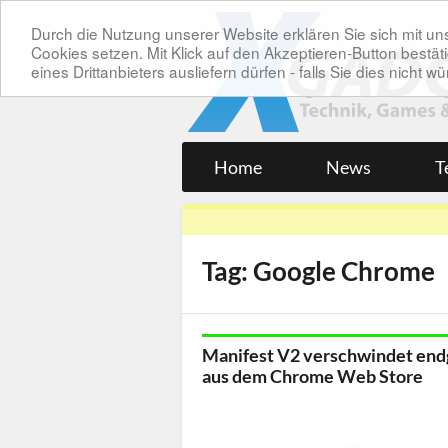
Durch die Nutzung unserer Website erklären Sie sich mit 
Cookies setzen. Mit Klick auf den Akzeptieren-Button bes
eines Drittanbieters ausliefern dürfen - falls Sie dies nicht
Home
News
T
Tag: Google Chrome
Manifest V2 verschwindet end
aus dem Chrome Web Store