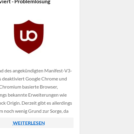
viert - Problemlösung
der Führerscheinnummern sowie
gdaten wie Kennzeichen oder
tellnummer.
d des angekündigten Manifest-V3-
s deaktiviert Google Chrome und
Chromium basierte Browser,
ngs bekannte Erweiterungen wie
ock Origin. Derzeit gibt es allerdings
m noch wenig Grund zur Sorge, da
ierte Erweiterungen sich aktuell
WEITERLESEN
ht leicht erneut aktivieren lassen -