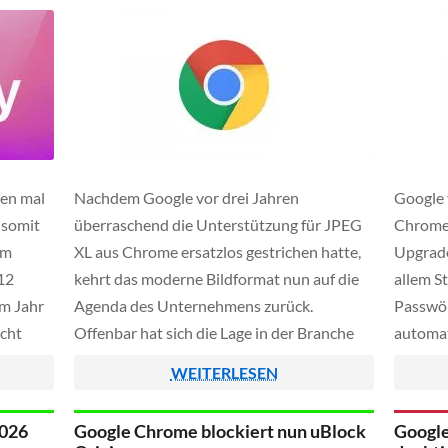
en mal
Nachdem Google vor drei Jahren
Google 
 somit
überraschend die Unterstützung für JPEG
Chrome
em
XL aus Chrome ersatzlos gestrichen hatte,
Upgrade
 12
kehrt das moderne Bildformat nun auf die
allem S
im Jahr
Agenda des Unternehmens zurück.
Passwör
icht
Offenbar hat sich die Lage in der Branche
automat
e
spürbar verändert, da sowohl Windows 11
eintrag
WEITERLESEN
als auch Adobe nun JPEG XL sowie Apple's
jedoch 
Safari-Browser dieses Format bereits
Tipparb
2026
Google Chrome blockiert nun uBlock
Google
offiziell unterstützen. […]
darunte