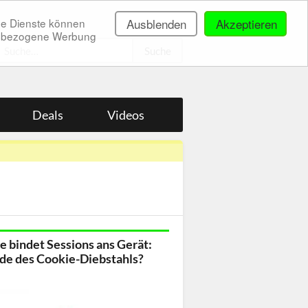
ne Dienste können
Ausblenden
Akzeptieren
onenbezogene Werbung
.
Deals
Videos
 bindet Sessions ans Gerät:
de des Cookie-Diebstahls?