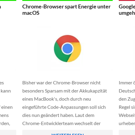
gezogen und blockiert jetzt sämtliche
wir zeig
m
Chrome-Browser spart Energie unter
Googl
Browsererweiterungen die nicht dem neuen
dafür t
macOS
umgehe
[…]
es
Bisher war der Chrome-Browser nicht
Immer ö
 kann
besonders Sparsam mit der Akkukapzität
Deutsch
eines MacBook's, doch durch neu
den Zugr
 einen
eingeführte Code-Anpassungen soll sich
Regel s
mens
dies nun geändert haben. Laut dem
Webseit
rden,
Chrome-Entwicklerteam wechselt der
urheber
Chrome-Browser jetzt öfters in den
illegal 