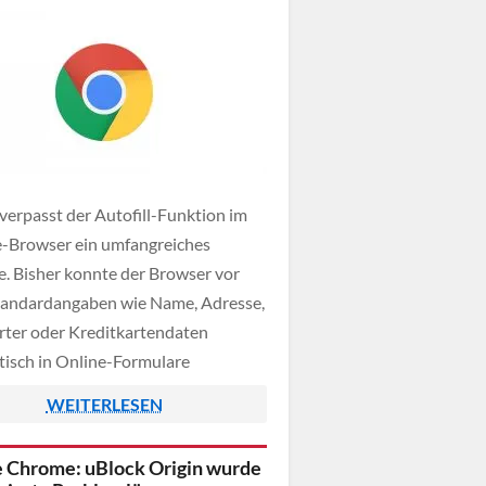
verpasst der Autofill-Funktion im
-Browser ein umfangreiches
. Bisher konnte der Browser vor
tandardangaben wie Name, Adresse,
ter oder Kreditkartendaten
isch in Online-Formulare
en. Künftig sollen Desktop-Nutzer
WEITERLESEN
deutlich mehr Felder ohne
eit ausfüllen lassen können,
 Chrome: uBlock Origin wurde
r auch persönliche Angaben wie