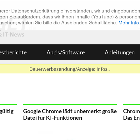
unserer Datenschutzerklärung einverstanden, wir und eingebunde
tätigen Sie außerdem, dass wir Ihnen Inhalte (YouTube) & pers
 wünschen, wählen Sie bitte die Ausblenden-Schaltfläche.
Mehr Info
estberichte
App's/Software
Anleitungen
gültig
Google Chrome lädt unbemerkt große
Chrome
Datei für KI-Funktionen
Das En