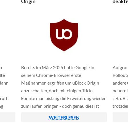
Origin
deakti
Pass- o
Fahrzeu
Fahrges
b
Bereits im März 2025 hatte Google in
Aufgrun
lte
seinem Chrome-Browser erste
Rollout
 dann
Maßnahmen ergriffen um uBlock Origin
andere 
abzuschalten, doch mit einigen Tricks
neuerdi
ruft,
konnte man bislang die Erweiterung wieder
z.B. uBl
ng
zum laufen bringen - doch genau dies ist
trotzde
eweils
nun vorbei. Mit einem neuen Chrome-
deaktiv
WEITERLESEN
Update hat Google nun den Stecker
noch rec