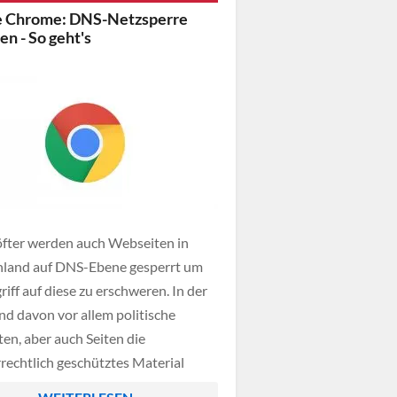
en euch in dieser Anleitung was ihr
e Chrome: DNS-Netzsperre
un müsst.
n - So geht's
fter werden auch Webseiten in
land auf DNS-Ebene gesperrt um
iff auf diese zu erschweren. In der
ind davon vor allem politische
en, aber auch Seiten die
rechtlich geschütztes Material
anbieten betroffen. Doch solche