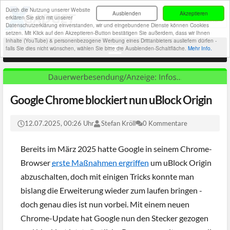
Durch die Nutzung unserer Website
Ausblenden
Akzeptieren
erklären Sie sich mit unserer
Datenschutzerklärung einverstanden, wir und eingebundene Dienste können Cookies
setzen. Mit Klick auf den Akzeptieren-Button bestätigen Sie außerdem, dass wir Ihnen
Inhalte (YouTube) & personenbezogene Werbung eines Drittanbieters ausliefern dürfen -
falls Sie dies nicht wünschen, wählen Sie bitte die Ausblenden-Schaltfläche.
Mehr Info.
Google Chrome blockiert nun uBlock Origin
12.07.2025, 00:26 Uhr
Stefan Kröll
0 Kommentare
Bereits im März 2025 hatte Google in seinem Chrome-
Browser
erste Maßnahmen ergriffen
um uBlock Origin
abzuschalten, doch mit einigen Tricks konnte man
bislang die Erweiterung wieder zum laufen bringen -
doch genau dies ist nun vorbei. Mit einem neuen
Chrome-Update hat Google nun den Stecker gezogen