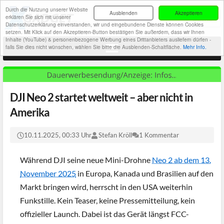
Durch die Nutzung unserer Website
Ausblenden
Akzeptieren
erklären Sie sich mit unserer
Datenschutzerklärung einverstanden, wir und eingebundene Dienste können Cookies
setzen. Mit Klick auf den Akzeptieren-Button bestätigen Sie außerdem, dass wir Ihnen
Inhalte (YouTube) & personenbezogene Werbung eines Drittanbieters ausliefern dürfen -
falls Sie dies nicht wünschen, wählen Sie bitte die Ausblenden-Schaltfläche.
Mehr Info.
DJI Neo 2 startet weltweit – aber nicht in
Amerika
10.11.2025, 00:33 Uhr
Stefan Kröll
1 Kommentar
Während DJI seine neue Mini-Drohne
Neo 2 ab dem 13.
November 2025
in Europa, Kanada und Brasilien auf den
Markt bringen wird, herrscht in den USA weiterhin
Funkstille. Kein Teaser, keine Pressemitteilung, kein
offizieller Launch. Dabei ist das Gerät längst FCC-