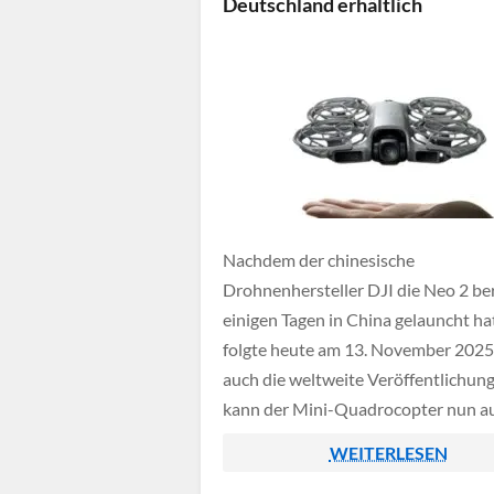
Deutschland erhältlich
perspektivisch auch für andere
Bundesländer.
Nachdem der chinesische
Drohnenhersteller DJI die Neo 2 ber
einigen Tagen in China gelauncht ha
folgte heute am 13. November 202
auch die weltweite Veröffentlichun
kann der Mini-Quadrocopter nun au
Deutschland direkt bei DJI bestellt
WEITERLESEN