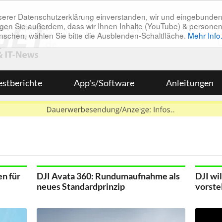
unserer Datenschutzerklärung einverstanden, wir und eingebunde
tätigen Sie außerdem, dass wir Ihnen Inhalte (YouTube) & pers
 wünschen, wählen Sie bitte die Ausblenden-Schaltfläche.
Mehr Info
estberichte
App's/Software
Anleitungen
en für
DJI Avata 360: Rundumaufnahme als
DJI wi
neues Standardprinzip
vorste