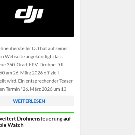
hnenhersteller DJI hat auf seiner
llen Webseite angekündigt, dass
neue 360-Grad-FPV-Drohne DJI
60 am 26. März 2026 offiziell
ellt wird. Ein entsprechender Teaser
en Termin "26. März 2026 um 13
Z)" und deutet auf eine Drohne mit
WEITERLESEN
-Grad-Kamera hin. Damit
iert sich DJI klar als Konkurrent zur
weitert Drohnensteuerung auf
erhältlichen Antigravity […]
ple Watch