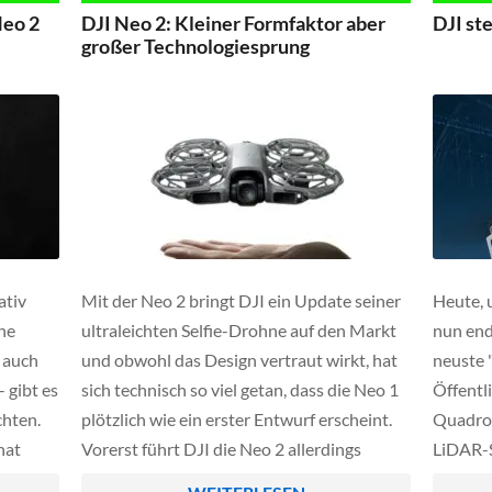
Doch die Praxis sieht anders aus und zeigt
auseina
Neo 2
DJI Neo 2: Kleiner Formfaktor aber
DJI ste
auch, […]
zeigt J
großer Technologiesprung
ativ
Mit der Neo 2 bringt DJI ein Update seiner
Heute, 
ine
ultraleichten Selfie-Drohne auf den Markt
nun end
 auch
und obwohl das Design vertraut wirkt, hat
neuste "
 gibt es
sich technisch so viel getan, dass die Neo 1
Öffentli
chten.
plötzlich wie ein erster Entwurf erscheint.
Quadroc
hat
Vorerst führt DJI die Neo 2 allerdings
LiDAR-S
zunächst nur in China ein, die globale
Hindern