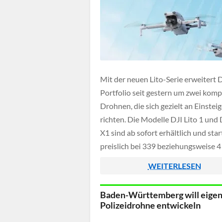
Mit der neuen Lito-Serie erweitert D
Portfolio seit gestern um zwei kom
Drohnen, die sich gezielt an Einsteig
richten. Die Modelle DJI Lito 1 und 
X1 sind ab sofort erhältlich und sta
preislich bei 339 beziehungsweise 
Euro, während umfangreichere Fly
WEITERLESEN
Combos deutlich darüber liegen.
Baden-Württemberg will eige
Polizeidrohne entwickeln