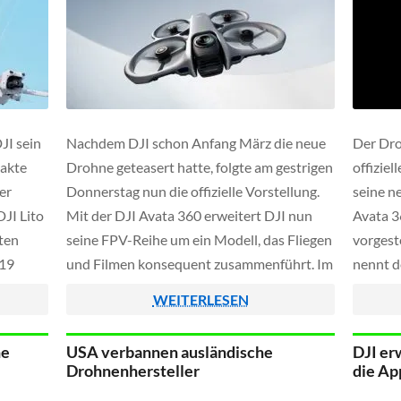
JI sein
Nachdem DJI schon Anfang März die neue
Der Dro
pakte
Drohne geteasert hatte, folgte am gestrigen
offizie
er
Donnerstag nun die offizielle Vorstellung.
seine 
DJI Lito
Mit der DJI Avata 360 erweitert DJI nun
Avata 3
rten
seine FPV-Reihe um ein Modell, das Fliegen
vorgest
419
und Filmen konsequent zusammenführt. Im
nennt d
 More
Mittelpunkt steht eine integrierte 360-
Uhr (ME
WEITERLESEN
Grad-Kamera, die während des Flugs die
8K-360
komplette Umgebung erfasst. Der
position
ne
USA verbannen ausländische
DJI er
eigentliche Bildausschnitt entsteht […]
bereits 
Drohnenhersteller
die Ap