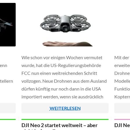
Wie schon vor einigen Wochen vermutet
Mit der
denn
wurde, hat die US-Regulierungsbehörde
erweite
FCC nun einen weitreichenden Schritt
Drohnen
tellern
vollzogen. Neue Drohnen aus dem Ausland
Modelle
dürfen künftig nur noch dann in die USA
Funktio
importiert werden, wenn sie ausdrücklich
Koptern 
kündigte
vom Verteidigungs- oder
Apple W
WEITERLESEN
ne
Heimatschutzministerium empfohlen
Modelle
werden. Hintergrund ist die Einstufung
jetzt d
DJI Neo 2 startet weltweit – aber
DJI Ne
en -
solcher Drohnen und Bauteile als
und für