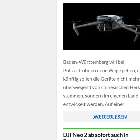
Baden-Württemberg will bei
Polizeidrohnen neue Wege gehen, 
künftig sollen die Geräte nicht mehr
überwiegend von chinesischen Hers
stammen, sondern im eigenen Land
entwickelt werden. Auf einer
Innovationskonferenz in Stuttgart 
WEITERLESEN
Innenminister Thomas Strobl an, ei
Polizeidrohne "Made in Baden-
DJI Neo 2 ab sofort auch in
Württemberg" auf den Weg zu bring