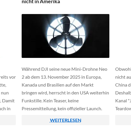
nicht in Amerika
potenzielles Sicherheitsrisiko, da sie laut
Behörden […]
Während DJI seine neue Mini-Drohne Neo
Obwohl 
eits vor
2 ab dem 13. November 2025 in Europa,
nicht a
tte,
Kanada und Brasilien auf den Markt
China d
5 nun
bringen wird, herrscht in den USA weiterhin
Deshalb
g. Damit
Funkstille. Kein Teaser, keine
Kanal 
ch in
Pressemitteilung, kein offizieller Launch.
Teardow
 werden.
Dabei ist das Gerät längst FCC-zertifiziert
Quadroc
WEITERLESEN
und dürfte theoretisch verkauft werden.
bis ins 