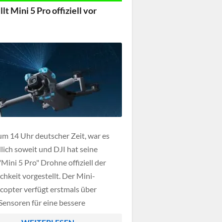
ndergenommen. Schritt für Schritt
llt Mini 5 Pro offiziell vor
ANGYAO, wie […]
um 14 Uhr deutscher Zeit, war es
lich soweit und DJI hat seine
Mini 5 Pro" Drohne offiziell der
chkeit vorgestellt. Der Mini-
opter verfügt erstmals über
ensoren für eine bessere
iserkennung, dies ist besonders