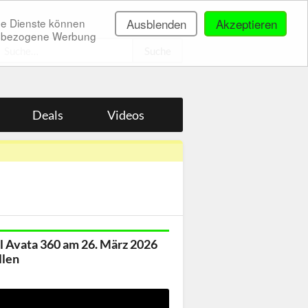
ne Dienste können
Ausblenden
Akzeptieren
onenbezogene Werbung
.
Deals
Videos
ll Avata 360 am 26. März 2026
llen