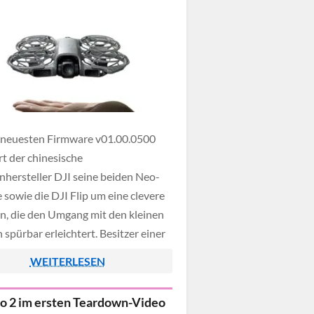
 neuesten Firmware v01.00.0500
rt der chinesische
hersteller DJI seine beiden Neo-
 sowie die DJI Flip um eine clevere
n, die den Umgang mit den kleinen
spürbar erleichtert. Besitzer einer
atch ab Series 8 sowie der Ultra-
WEITERLESEN
 (ab Version 2) können ihre Drohne
irekt am Handgelenk starten, steuern
o 2 im ersten Teardown-Video
 Aufnahmen […]