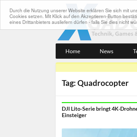
Durch die Nutzung unserer Website erklären Sie sich mit 
Cookies setzen. Mit Klick auf den Akzeptieren-Button bes
eines Drittanbieters ausliefern dürfen - falls Sie dies nicht
Home
News
T
Tag: Quadrocopter
DJI Lito-Serie bringt 4K-Drohn
Einsteiger