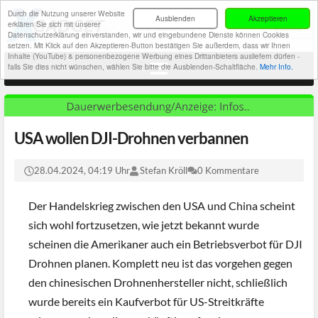
Durch die Nutzung unserer Website
Ausblenden
Akzeptieren
erklären Sie sich mit unserer
Datenschutzerklärung einverstanden, wir und eingebundene Dienste können Cookies
setzen. Mit Klick auf den Akzeptieren-Button bestätigen Sie außerdem, dass wir Ihnen
Inhalte (YouTube) & personenbezogene Werbung eines Drittanbieters ausliefern dürfen -
falls Sie dies nicht wünschen, wählen Sie bitte die Ausblenden-Schaltfläche.
Mehr Info.
USA wollen DJI-Drohnen verbannen
28.04.2024, 04:19 Uhr
Stefan Kröll
0 Kommentare
Der Handelskrieg zwischen den USA und China scheint
sich wohl fortzusetzen, wie jetzt bekannt wurde
scheinen die Amerikaner auch ein Betriebsverbot für DJI
Drohnen planen. Komplett neu ist das vorgehen gegen
den chinesischen Drohnenhersteller nicht, schließlich
wurde bereits ein Kaufverbot für US-Streitkräfte