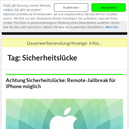
Durch die Nutzung unserer Website
Ausblenden
Akzeptieren
erklären Sie sich mit unserer
Datenschutzerklärung einverstanden, wir und eingebundene Dienste können Cookies
setzen. Mit Klick auf den Akzeptieren-Button bestätigen Sie außerdem, dass wir Ihnen
Inhalte (YouTube) & personenbezogene Werbung eines Drittanbieters ausliefern dürfen -
falls Sie dies nicht wünschen, wählen Sie bitte die Ausblenden-Schaltfläche.
Mehr Info.
Tag: Sicherheitslücke
Achtung Sicherheitslücke: Remote-Jailbreak für
iPhone möglich