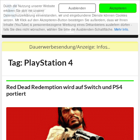
Durch die Nutzung unserer Website
Ausblenden
Akzeptieren
erklären Sie sich mit unserer
Datenschutzerklärung einverstanden, wir und eingebundene Dienste können Cookies
setzen. Mit Klick auf den Akzeptieren-Button bestätigen Sie außerdem, dass wir Ihnen
Inhalte (YouTube) & personenbezogene Werbung eines Drittanbieters ausliefern dürfen -
falls Sie dies nicht wünschen, wählen Sie bitte die Ausblenden-Schaltfläche.
Mehr Info.
Tag: PlayStation 4
Red Dead Redemption wird auf Switch und PS4
portiert