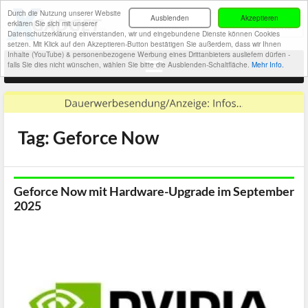
Durch die Nutzung unserer Website
Ausblenden
Akzeptieren
erklären Sie sich mit unserer
Datenschutzerklärung einverstanden, wir und eingebundene Dienste können Cookies
setzen. Mit Klick auf den Akzeptieren-Button bestätigen Sie außerdem, dass wir Ihnen
Inhalte (YouTube) & personenbezogene Werbung eines Drittanbieters ausliefern dürfen -
falls Sie dies nicht wünschen, wählen Sie bitte die Ausblenden-Schaltfläche.
Mehr Info.
Tag: Geforce Now
Geforce Now mit Hardware-Upgrade im September
2025