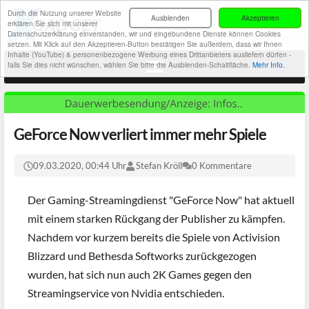
Durch die Nutzung unserer Website
Ausblenden
Akzeptieren
erklären Sie sich mit unserer
Datenschutzerklärung einverstanden, wir und eingebundene Dienste können Cookies
setzen. Mit Klick auf den Akzeptieren-Button bestätigen Sie außerdem, dass wir Ihnen
Inhalte (YouTube) & personenbezogene Werbung eines Drittanbieters ausliefern dürfen -
falls Sie dies nicht wünschen, wählen Sie bitte die Ausblenden-Schaltfläche.
Mehr Info.
GeForce Now verliert immer mehr Spiele
09.03.2020, 00:44 Uhr
Stefan Kröll
0 Kommentare
Der Gaming-Streamingdienst "GeForce Now" hat aktuell
mit einem starken Rückgang der Publisher zu kämpfen.
Nachdem vor kurzem bereits die Spiele von Activision
Blizzard und Bethesda Softworks zurückgezogen
wurden, hat sich nun auch 2K Games gegen den
Streamingservice von Nvidia entschieden.