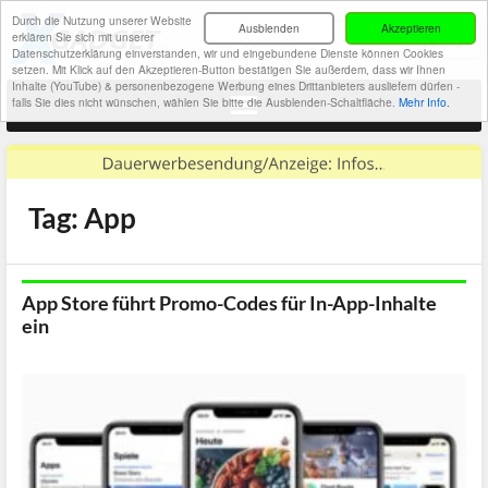
Durch die Nutzung unserer Website
Ausblenden
Akzeptieren
erklären Sie sich mit unserer
Datenschutzerklärung einverstanden, wir und eingebundene Dienste können Cookies
setzen. Mit Klick auf den Akzeptieren-Button bestätigen Sie außerdem, dass wir Ihnen
Inhalte (YouTube) & personenbezogene Werbung eines Drittanbieters ausliefern dürfen -
falls Sie dies nicht wünschen, wählen Sie bitte die Ausblenden-Schaltfläche.
Mehr Info.
Tag: App
App Store führt Promo-Codes für In-App-Inhalte
ein