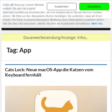
Durch die Nutzung unserer Website
Ausblenden
Akzeptieren
erklären Sie sich mit unserer
Datenschutzerklärung einverstanden, wir und eingebundene Dienste können Cookies
setzen. Mit Klick auf den Akzeptieren-Button bestätigen Sie außerdem, dass wir Ihnen
Inhalte (YouTube) & personenbezogene Werbung eines Drittanbieters ausliefern dürfen -
falls Sie dies nicht wünschen, wählen Sie bitte die Ausblenden-Schaltfläche.
Mehr Info.
Tag: App
Cats Lock: Neue macOS-App die Katzen vom
Keyboard fernhält