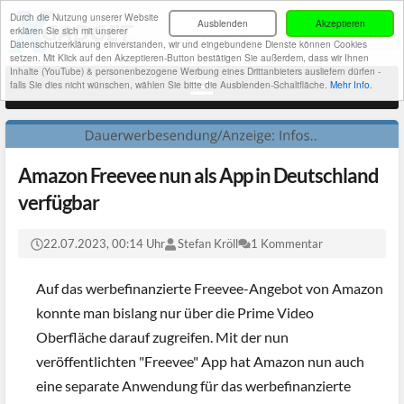
Durch die Nutzung unserer Website
Ausblenden
Akzeptieren
erklären Sie sich mit unserer
Datenschutzerklärung einverstanden, wir und eingebundene Dienste können Cookies
setzen. Mit Klick auf den Akzeptieren-Button bestätigen Sie außerdem, dass wir Ihnen
Inhalte (YouTube) & personenbezogene Werbung eines Drittanbieters ausliefern dürfen -
falls Sie dies nicht wünschen, wählen Sie bitte die Ausblenden-Schaltfläche.
Mehr Info.
Amazon Freevee nun als App in Deutschland
verfügbar
22.07.2023, 00:14 Uhr
Stefan Kröll
1 Kommentar
Auf das werbefinanzierte Freevee-Angebot von Amazon
konnte man bislang nur über die Prime Video
Oberfläche darauf zugreifen. Mit der nun
veröffentlichten "Freevee" App hat Amazon nun auch
eine separate Anwendung für das werbefinanzierte