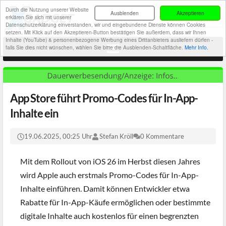
Durch die Nutzung unserer Website
Ausblenden
Akzeptieren
erklären Sie sich mit unserer
Datenschutzerklärung einverstanden, wir und eingebundene Dienste können Cookies
setzen. Mit Klick auf den Akzeptieren-Button bestätigen Sie außerdem, dass wir Ihnen
Inhalte (YouTube) & personenbezogene Werbung eines Drittanbieters ausliefern dürfen -
falls Sie dies nicht wünschen, wählen Sie bitte die Ausblenden-Schaltfläche.
Mehr Info.
App Store führt Promo-Codes für In-App-
Inhalte ein
19.06.2025, 00:25 Uhr
Stefan Kröll
0 Kommentare
Mit dem Rollout von iOS 26 im Herbst diesen Jahres
wird Apple auch erstmals Promo-Codes für In-App-
Inhalte einführen. Damit können Entwickler etwa
Rabatte für In-App-Käufe ermöglichen oder bestimmte
digitale Inhalte auch kostenlos für einen begrenzten