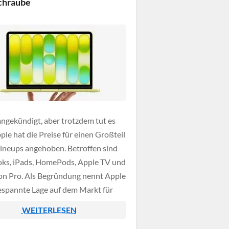
chraube
angekündigt, aber trotzdem tut es
ple hat die Preise für einen Großteil
Lineups angehoben. Betroffen sind
s, iPads, HomePods, Apple TV und
ion Pro. Als Begründung nennt Apple
espannte Lage auf dem Markt für
enten und Speichermodule – eine
WEITERLESEN
ng, die man akzeptieren kann oder