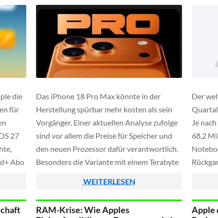
ple die
Das iPhone 18 Pro Max könnte in der
Der wel
en für
Herstellung spürbar mehr kosten als sein
Quartal
en
Vorgänger. Einer aktuellen Analyse zufolge
Je nach
iOS 27
sind vor allem die Preise für Speicher und
68,2 Mi
hte,
den neuen Prozessor dafür verantwortlich.
Noteboo
oud+ Abo
Besonders die Variante mit einem Terabyte
Rückgan
ellen
Speicher soll deutlich teurer in der
Verglei
WEITERLESEN
Apple
Produktion sein als bisher.
sind vor
für Arb
schaft
RAM-Krise: Wie Apples
Apple 