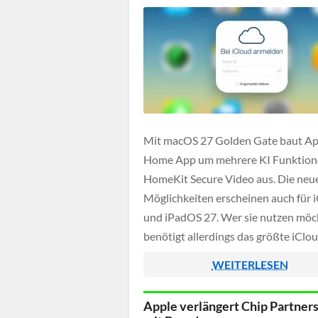
erforderlich.
Mit macOS 27 Golden Gate baut Ap
Home App um mehrere KI Funktion
HomeKit Secure Video aus. Die neu
Möglichkeiten erscheinen auch für 
und iPadOS 27. Wer sie nutzen möc
benötigt allerdings das größte iCl
mit 2 TB Speicher. Erst mit den aktu
WEITERLESEN
Release Notes der dritten Beta hat 
[…]
Apple verlängert Chip Partner