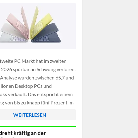
tweite PC Markt hat im zweiten
 2026 spürbar an Schwung verloren.
 Analyse wurden zwischen 65,7 und
llionen Desktop PCs und
ks verkauft. Das entspricht einem
g von bis zu knapp fünf Prozent im
ch zum Vorjahr. Verantwortlich dafür
WEITERLESEN
 allem die stark gestiegenen Preise
eitsspeicher und SSDs, die […]
dreht kräftig an der