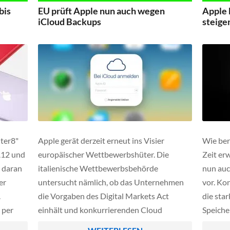
n.
strukturelle Versäumnisse aus der
nicht, d
bis
EU prüft Apple nun auch wegen
Apple 
Vergangenheit.
iCloud Backups
steige
iter8"
Apple gerät derzeit erneut ins Visier
Wie ber
A12 und
europäischer Wettbewerbshüter. Die
Zeit er
 daran
italienische Wettbewerbsbehörde
nun auc
er
untersucht nämlich, ob das Unternehmen
vor. Ko
.
die Vorgaben des Digital Markets Act
die sta
 per
einhält und konkurrierenden Cloud
Speiche
Anbietern denselben Zugang zu wichtigen
vollstä