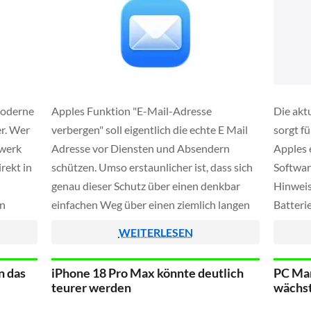
moderne
Apples Funktion "E-Mail-Adresse
Die akt
r. Wer
verbergen" soll eigentlich die echte E Mail
sorgt f
fwerk
Adresse vor Diensten und Absendern
Apples 
rekt in
schützen. Umso erstaunlicher ist, dass sich
Softwar
genau dieser Schutz über einen denkbar
Hinweis
en
einfachen Weg über einen ziemlich langen
Batteri
owohl
Zeitraum aushebeln ließ. Wurde eine
bisheri
WEITERLESEN
eindeutig als Spam erkennbare Nachricht
und kön
riges
an eine Alias-Adresse geschickt und vom
Weg zu 
n das
iPhone 18 Pro Max könnte deutlich
PC Mar
öschen
Server zurückgewiesen, tauchte in der
teurer werden
wächst
r
Fehlermeldung […]