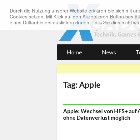
Durch die Nutzung unserer Website erklären Sie sich mit 
Cookies setzen. Mit Klick auf den Akzeptieren-Button bes
eines Drittanbieters ausliefern dürfen - falls Sie dies nicht
Home
News
T
Tag: Apple
Apple: Wechsel von HFS+ auf
ohne Datenverlust möglich