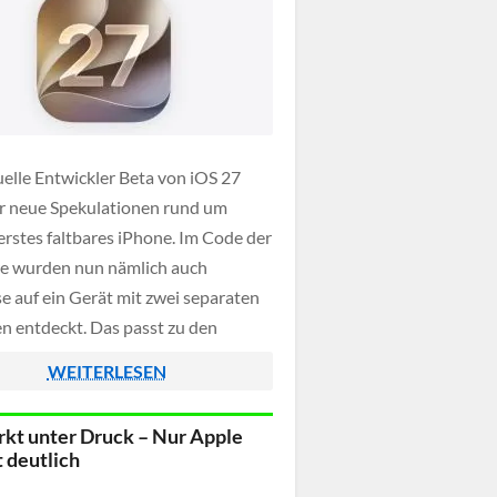
uelle Entwickler Beta von iOS 27
ür neue Spekulationen rund um
erstes faltbares iPhone. Im Code der
e wurden nun nämlich auch
e auf ein Gerät mit zwei separaten
en entdeckt. Das passt zu den
gen Gerüchten über ein iPhone Fold
WEITERLESEN
nte ein weiterer Baustein auf dem
Apples neuer […]
kt unter Druck – Nur Apple
 deutlich