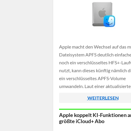
Apple macht den Wechsel auf das 
Dateisystem APFS deutlich einfache
noch ein verschlüsseltes HFS+-Lau
nutzt, kann dieses künftig nämlich di
ein verschlüsseltes APFS-Volume
umwandeln. Laut einer aktualisiert
Support-Anleitung bleiben dabei s
WEITERLESEN
die vorhandenen Daten als auch die
Verschlüsselung erhalten. Ein vorhe
Apple koppelt KI-Funktionen a
Entschlüsseln oder vollständiges L
größte iCloud+ Abo
des Datenträgers ist also nicht meh