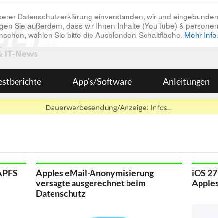
unserer Datenschutzerklärung einverstanden, wir und eingebunde
tätigen Sie außerdem, dass wir Ihnen Inhalte (YouTube) & pers
 wünschen, wählen Sie bitte die Ausblenden-Schaltfläche.
Mehr Info
estberichte
App's/Software
Anleitungen
 APFS
Apples eMail-Anonymisierung
iOS 27
versagte ausgerechnet beim
Apples
Datenschutz