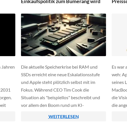
Einkaufspolitik zum Bumerang wird
Preiss
 Jahren
Die aktuelle Speicherkrise bei RAM und
Es war 
SSDs erreicht eine neue Eskalationsstufe
weh: Ap
und Apple steht plötzlich selbst mit im
seines 
 2031
Fokus. Während CEO Tim Cook die
MacBook
orgen.
Situation als "beispiellos" beschreibt und
die Vis
eit
vor allem den Boom rund um KI-
die ang
Rechenzentren als Treiber nennt, deutet die
Kompon
WEITERLESEN
t die
Industrie auf ein komplexeres Problem hin:
Erkläru