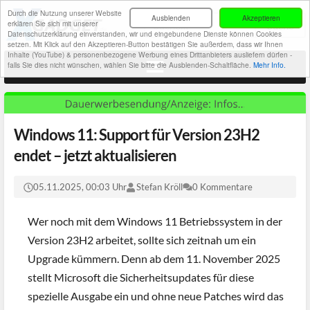
Durch die Nutzung unserer Website
Ausblenden
Akzeptieren
erklären Sie sich mit unserer
Datenschutzerklärung einverstanden, wir und eingebundene Dienste können Cookies
setzen. Mit Klick auf den Akzeptieren-Button bestätigen Sie außerdem, dass wir Ihnen
Inhalte (YouTube) & personenbezogene Werbung eines Drittanbieters ausliefern dürfen -
falls Sie dies nicht wünschen, wählen Sie bitte die Ausblenden-Schaltfläche.
Mehr Info.
Windows 11: Support für Version 23H2
endet – jetzt aktualisieren
05.11.2025, 00:03 Uhr
Stefan Kröll
0 Kommentare
Wer noch mit dem Windows 11 Betriebssystem in der
Version 23H2 arbeitet, sollte sich zeitnah um ein
Upgrade kümmern. Denn ab dem 11. November 2025
stellt Microsoft die Sicherheitsupdates für diese
spezielle Ausgabe ein und ohne neue Patches wird das