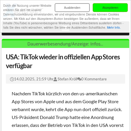
Durch die Nutzung unserer Website
Ausblenden
Akzeptieren
erklären Sie sich mit unserer
Datenschutzerklärung einverstanden, wir und eingebundene Dienste können Cookies
setzen. Mit Klick auf den Akzeptieren-Button bestätigen Sie außerdem, dass wir Ihnen
Inhalte (YouTube) & personenbezogene Werbung eines Drittanbieters ausliefern dürfen -
falls Sie dies nicht wünschen, wählen Sie bitte die Ausblenden-Schaltfläche.
Mehr Info.
USA: TikTok wieder in offiziellen App Stores
verfügbar
14.02.2025, 21:59 Uhr
Stefan Kröll
0 Kommentare
Nachdem TikTok kürzlich von den us-amerikanischen
App Stores von Apple und aus dem Google Play Store
verbannt wurde, kehrt die App nun dort offiziell zurück.
US-Präsident Donald Trump hatte eine Anordnung
erlassen, dass der Betrieb von TikTok in den USA vorerst