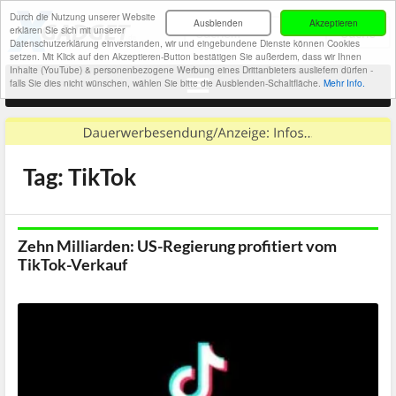
Durch die Nutzung unserer Website
Ausblenden
Akzeptieren
erklären Sie sich mit unserer
Datenschutzerklärung einverstanden, wir und eingebundene Dienste können Cookies
setzen. Mit Klick auf den Akzeptieren-Button bestätigen Sie außerdem, dass wir Ihnen
Inhalte (YouTube) & personenbezogene Werbung eines Drittanbieters ausliefern dürfen -
falls Sie dies nicht wünschen, wählen Sie bitte die Ausblenden-Schaltfläche.
Mehr Info.
Tag: TikTok
Zehn Milliarden: US-Regierung profitiert vom
TikTok-Verkauf