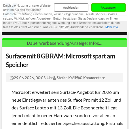
Durch die Nutzung unserer Website
Ausblenden
Akzeptieren
erklären Sie sich mit unserer
Datenschutzerklärung einverstanden, wir und eingebundene Dienste können Cookies
setzen. Mit Klick auf den Akzeptieren-Button bestätigen Sie außerdem, dass wir Ihnen
Inhalte (YouTube) & personenbezogene Werbung eines Drittanbieters ausliefern dürfen -
falls Sie dies nicht wünschen, wählen Sie bitte die Ausblenden-Schaltfläche.
Mehr Info.
Surface mit 8 GB RAM: Microsoft spart am
Speicher
29.06.2026, 00:03 Uhr
Stefan Kröll
0 Kommentare
Microsoft erweitert sein Surface-Angebot für 2026 um
neue Einstiegsvarianten des Surface Pro mit 12 Zoll und
des Surface Laptop mit 13 Zoll. Die Besonderheit liegt
jedoch nicht in neuer Hardware, sondern vor allem in
einer deutlich reduzierten Speicherausstattung. Erstmals