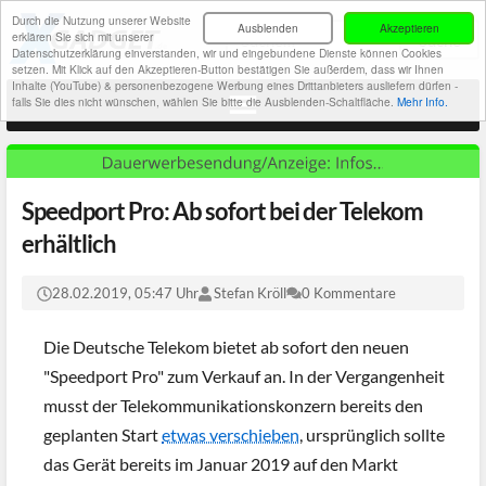
Durch die Nutzung unserer Website
Ausblenden
Akzeptieren
erklären Sie sich mit unserer
Datenschutzerklärung einverstanden, wir und eingebundene Dienste können Cookies
setzen. Mit Klick auf den Akzeptieren-Button bestätigen Sie außerdem, dass wir Ihnen
Inhalte (YouTube) & personenbezogene Werbung eines Drittanbieters ausliefern dürfen -
falls Sie dies nicht wünschen, wählen Sie bitte die Ausblenden-Schaltfläche.
Mehr Info.
Speedport Pro: Ab sofort bei der Telekom
erhältlich
28.02.2019, 05:47 Uhr
Stefan Kröll
0 Kommentare
Die Deutsche Telekom bietet ab sofort den neuen
"Speedport Pro" zum Verkauf an. In der Vergangenheit
musst der Telekommunikationskonzern bereits den
geplanten Start
etwas verschieben
, ursprünglich sollte
das Gerät bereits im Januar 2019 auf den Markt