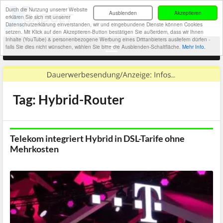
Durch die Nutzung unserer Website
Ausblenden
Akzeptieren
erklären Sie sich mit unserer
Datenschutzerklärung einverstanden, wir und eingebundene Dienste können Cookies
setzen. Mit Klick auf den Akzeptieren-Button bestätigen Sie außerdem, dass wir Ihnen
Inhalte (YouTube) & personenbezogene Werbung eines Drittanbieters ausliefern dürfen -
falls Sie dies nicht wünschen, wählen Sie bitte die Ausblenden-Schaltfläche.
Mehr Info.
Tag: Hybrid-Router
Telekom integriert Hybrid in DSL-Tarife ohne
Mehrkosten