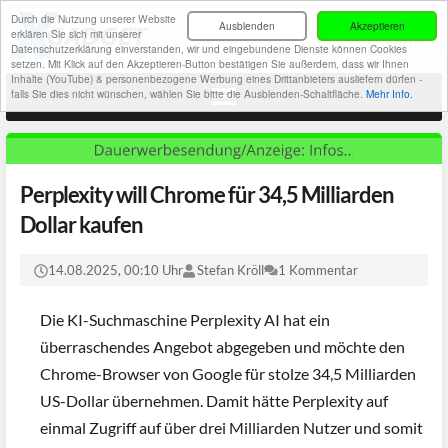
Durch die Nutzung unserer Website
Ausblenden
Akzeptieren
erklären Sie sich mit unserer
Datenschutzerklärung einverstanden, wir und eingebundene Dienste können Cookies
setzen. Mit Klick auf den Akzeptieren-Button bestätigen Sie außerdem, dass wir Ihnen
Inhalte (YouTube) & personenbezogene Werbung eines Drittanbieters ausliefern dürfen -
falls Sie dies nicht wünschen, wählen Sie bitte die Ausblenden-Schaltfläche.
Mehr Info.
Perplexity will Chrome für 34,5 Milliarden
Dollar kaufen
14.08.2025, 00:10 Uhr
Stefan Kröll
1 Kommentar
Die KI-Suchmaschine Perplexity AI hat ein
überraschendes Angebot abgegeben und möchte den
Chrome-Browser von Google für stolze 34,5 Milliarden
US-Dollar übernehmen. Damit hätte Perplexity auf
einmal Zugriff auf über drei Milliarden Nutzer und somit