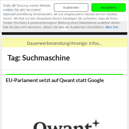
Durch die Nutzung unserer Website
Ausblenden
Akzeptieren
erklären Sie sich mit unserer
Datenschutzerklärung einverstanden, wir und eingebundene Dienste können Cookies
setzen. Mit Klick auf den Akzeptieren-Button bestätigen Sie außerdem, dass wir Ihnen
Inhalte (YouTube) & personenbezogene Werbung eines Drittanbieters ausliefern dürfen -
falls Sie dies nicht wünschen, wählen Sie bitte die Ausblenden-Schaltfläche.
Mehr Info.
Tag: Suchmaschine
EU-Parlament setzt auf Qwant statt Google