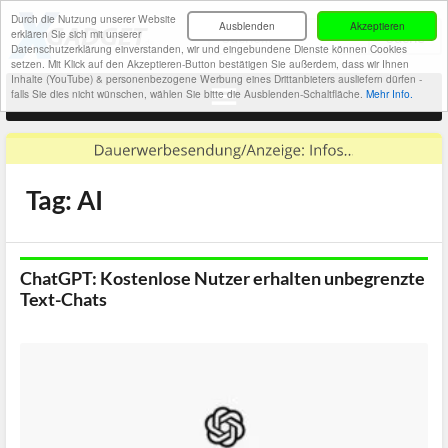
Durch die Nutzung unserer Website
Ausblenden
Akzeptieren
erklären Sie sich mit unserer
Datenschutzerklärung einverstanden, wir und eingebundene Dienste können Cookies
setzen. Mit Klick auf den Akzeptieren-Button bestätigen Sie außerdem, dass wir Ihnen
Inhalte (YouTube) & personenbezogene Werbung eines Drittanbieters ausliefern dürfen -
falls Sie dies nicht wünschen, wählen Sie bitte die Ausblenden-Schaltfläche.
Mehr Info.
Tag: AI
ChatGPT: Kostenlose Nutzer erhalten unbegrenzte
Text-Chats