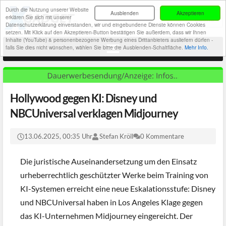
Durch die Nutzung unserer Website
Ausblenden
Akzeptieren
erklären Sie sich mit unserer
Datenschutzerklärung einverstanden, wir und eingebundene Dienste können Cookies
setzen. Mit Klick auf den Akzeptieren-Button bestätigen Sie außerdem, dass wir Ihnen
Inhalte (YouTube) & personenbezogene Werbung eines Drittanbieters ausliefern dürfen -
falls Sie dies nicht wünschen, wählen Sie bitte die Ausblenden-Schaltfläche.
Mehr Info.
Hollywood gegen KI: Disney und
NBCUniversal verklagen Midjourney
13.06.2025, 00:35 Uhr
Stefan Kröll
0 Kommentare
Die juristische Auseinandersetzung um den Einsatz
urheberrechtlich geschützter Werke beim Training von
KI-Systemen erreicht eine neue Eskalationsstufe: Disney
und NBCUniversal haben in Los Angeles Klage gegen
das KI-Unternehmen Midjourney eingereicht. Der