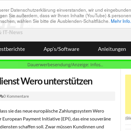
unserer Datenschutzerklärung einverstanden, wir und eingebunde
tätigen Sie außerdem, dass wir Ihnen Inhalte (YouTube) & pers
 wünschen, wählen Sie bitte die Ausblenden-Schaltfläche.
Mehr Info
estberichte
App's/Software
Anleitungen
dienst Wero unterstützen
0 Kommentare
dass sie das neue europäische Zahlungssystem Wero
(Bi
er European Payment Initiative (EPI), das eine souveräne
sdiensten schaffen soll. Zwar müssen Kundinnen und