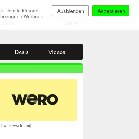
ne Dienste können
Ausblenden
Akzeptieren
onenbezogene Werbung
.
Deals
Videos
ld: wero-wallet.eu)