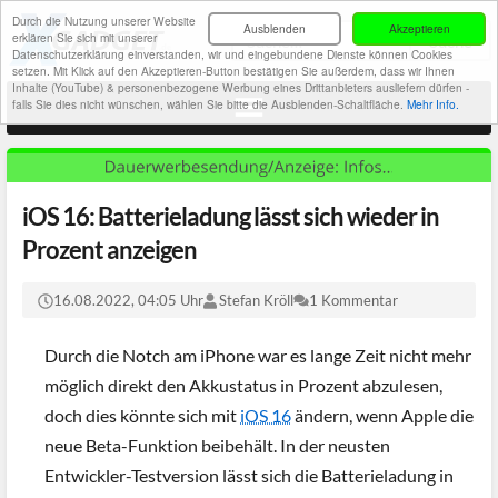
Durch die Nutzung unserer Website
Ausblenden
Akzeptieren
erklären Sie sich mit unserer
Datenschutzerklärung einverstanden, wir und eingebundene Dienste können Cookies
setzen. Mit Klick auf den Akzeptieren-Button bestätigen Sie außerdem, dass wir Ihnen
Inhalte (YouTube) & personenbezogene Werbung eines Drittanbieters ausliefern dürfen -
falls Sie dies nicht wünschen, wählen Sie bitte die Ausblenden-Schaltfläche.
Mehr Info.
iOS 16: Batterieladung lässt sich wieder in
Prozent anzeigen
16.08.2022, 04:05 Uhr
Stefan Kröll
1 Kommentar
Durch die Notch am iPhone war es lange Zeit nicht mehr
möglich direkt den Akkustatus in Prozent abzulesen,
doch dies könnte sich mit
iOS 16
ändern, wenn Apple die
neue Beta-Funktion beibehält. In der neusten
Entwickler-Testversion lässt sich die Batterieladung in