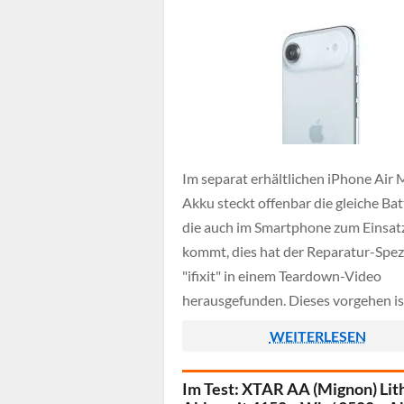
Im separat erhältlichen iPhone Air
Akku steckt offenbar die gleiche Bat
die auch im Smartphone zum Einsat
kommt, dies hat der Reparatur-Spezi
"ifixit" in einem Teardown-Video
herausgefunden. Dieses vorgehen is
ungewöhnlich, da es für den Herstel
WEITERLESEN
durchaus Sinn möglichst hohe Stüc
von einem Bauteil zu produzieren, 
Im Test: XTAR AA (Mignon) Li
eine Wiederverwertung in einem a