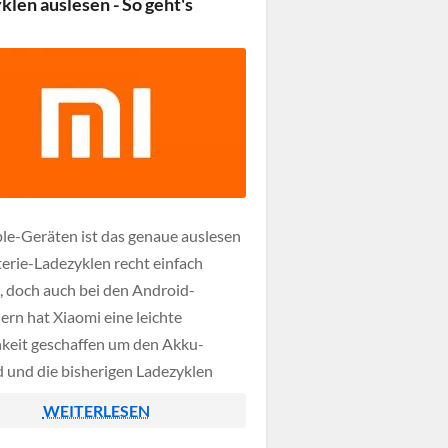
klen auslesen - So geht's
rt, dass sie nahtlos in den Alltag […]
le-Geräten ist das genaue auslesen
terie-Ladezyklen recht einfach
, doch auch bei den Android-
ern hat Xiaomi eine leichte
keit geschaffen um den Akku-
 und die bisherigen Ladezyklen
n zu lassen. Die Methode
WEITERLESEN
niert dabei über einen sogenannten