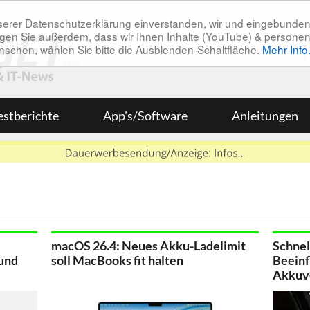
unserer Datenschutzerklärung einverstanden, wir und eingebunde
tätigen Sie außerdem, dass wir Ihnen Inhalte (YouTube) & pers
 wünschen, wählen Sie bitte die Ausblenden-Schaltfläche.
Mehr Info
estberichte
App's/Software
Anleitungen
macOS 26.4: Neues Akku-Ladelimit
Schnel
und
soll MacBooks fit halten
Beeinf
Akkuv