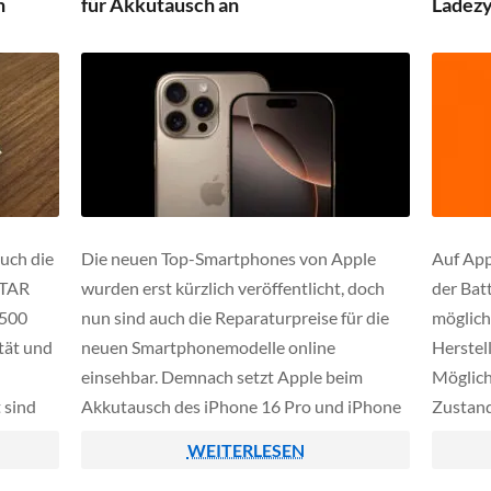
h
für Akkutausch an
Ladezy
konzipie
uch die
Die neuen Top-Smartphones von Apple
Auf App
XTAR
wurden erst kürzlich veröffentlicht, doch
der Bat
2500
nun sind auch die Reparaturpreise für die
möglich
tät und
neuen Smartphonemodelle online
Herstell
einsehbar. Demnach setzt Apple beim
Möglich
 sind
Akkutausch des iPhone 16 Pro und iPhone
Zustand
räte
16 Pro Max neue Rekordmarken beim Preis,
anzeige
WEITERLESEN
nst
bei den älteren Modellversionen wird
funktio