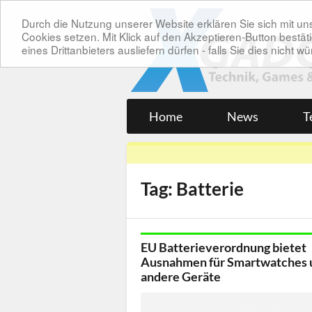
Durch die Nutzung unserer Website erklären Sie sich mit 
Cookies setzen. Mit Klick auf den Akzeptieren-Button bes
eines Drittanbieters ausliefern dürfen - falls Sie dies nicht
Home
News
T
Tag: Batterie
EU Batterieverordnung bietet
Ausnahmen für Smartwatches 
andere Geräte