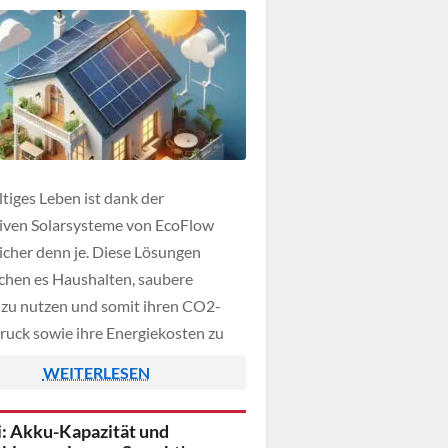
tiges Leben ist dank der
iven Solarsysteme von EcoFlow
icher denn je. Diese Lösungen
chen es Haushalten, saubere
 zu nutzen und somit ihren CO2-
uck sowie ihre Energiekosten zu
EcoFlow bietet effiziente,
WEITERLESEN
rfreundliche Produkte, die die
tion von Haushalten mit Energie neu
: Akku-Kapazität und
ren. Ihre Solarsysteme sind so