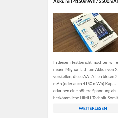
Akku mit 4150mWh / 2500mA
Produkt […]
In diesem Testbericht möchten wir e
neuen Mignon Lithium Akkus von 
vorstellen, diese AA-Zellen bieten 
mAh (oder auch 4150 mWh) Kapazi
erlauben eine höhere Spannung als
herkömmliche NiMH-Technik. Somit
diese neuen Akkus vor allem für Ge
WEITERLESEN
geeignet die Akkus aufgrund der so