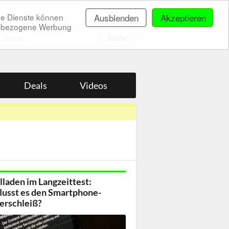
ne Dienste können
Ausblenden
Akzeptieren
onenbezogene Werbung
.
Deals
Videos
lladen im Langzeittest:
lusst es den Smartphone-
erschleiß?