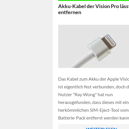
geringeren Spannung nur schlecht
Akku-Kabel der Vision Pro läss
vertragen und man daher […]
entfernen
Das Kabel zum Akku der Apple Visi
ist eigentlich fest verbunden, doch d
Nutzer "Ray Wong" hat nun
herausgefunden, dass dieses mit ei
herkömmlichen SIM-Eject-Tool vom
Batterie-Pack entfernt werden kann
muss man lediglich die kleine Nadel 