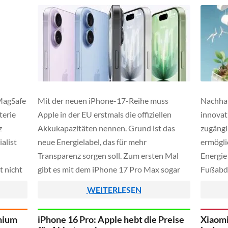
 MagSafe
Mit der neuen iPhone-17-Reihe muss
Nachhal
terie
Apple in der EU erstmals die offiziellen
innovat
z
Akkukapazitäten nennen. Grund ist das
zugängl
alist
neue Energielabel, das für mehr
ermögli
Transparenz sorgen soll. Zum ersten Mal
Energie
t nicht
gibt es mit dem iPhone 17 Pro Max sogar
Fußabdr
ler
ein Modell mit über 5.000 mAh an
senken. 
WEITERLESEN
kzahlen
Batteriekapazität.
benutze
sodass
Interak
thium
iPhone 16 Pro: Apple hebt die Preise
Xiaomi
nderen
definie