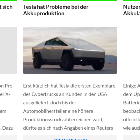
dagegen weniger verlangt.
USSD-Co
t sich
Tesla hat Probleme bei der
Nutzer
Xiaomi
Akkuproduktion
Akkula
Smartph
on Pro
Erst kürzlich hat Tesla die ersten Exemplare
Einige 
er X-
des Cybertrucks an Kunden in den USA
dem Upd
ausgeliefert, doch bis der
Batteri
nem
Automobilhersteller eine höhere
beobach
Produktionsstückzahl erreichen wird,
offizie
. Dazu
dürfte es sich nach Angaben eines Reuters
wie auc
ist das
Berichts weiter hinziehen.