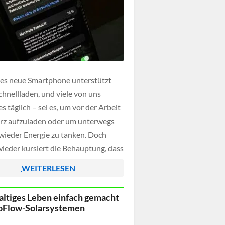
des neue Smartphone unterstützt
chnellladen, und viele von uns
s täglich – sei es, um vor der Arbeit
rz aufzuladen oder um unterwegs
 wieder Energie zu tanken. Doch
ieder kursiert die Behauptung, dass
es Laden den Akku langfristig
WEITERLESEN
igt. Der YouTube-Kanal "HTX
 wollte es genau wissen und hat […]
ltiges Leben einfach gemacht
oFlow-Solarsystemen