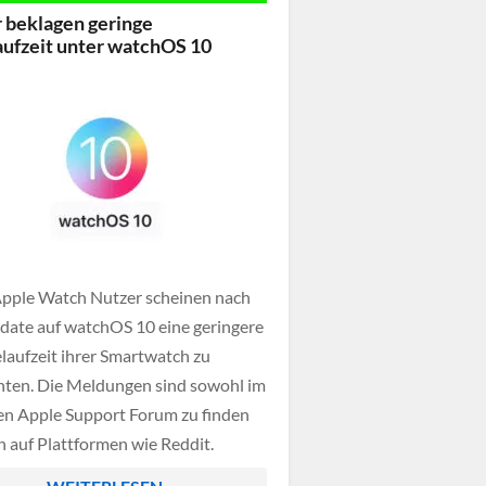
de, dieser funktioniert auf allen
 beklagen geringe
- wie auch Redmi- und POCO-
ufzeit unter watchOS 10
ones gleich.
Apple Watch Nutzer scheinen nach
ate auf watchOS 10 eine geringere
elaufzeit ihrer Smartwatch zu
ten. Die Meldungen sind sowohl im
llen Apple Support Forum zu finden
h auf Plattformen wie Reddit.