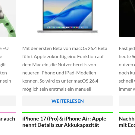
e EU
Mit der ersten Beta von macOS 26.4 Beta
Fast je
e
führt Apple zukünftig eine Funktion auf
heute S
ilt
dem Mac ein, die Nutzer bereits von
nutzen e
äten
neueren iPhone und iPad-Modellen
noch ku
r sein
kennen. So wird es unter macOS 26.4
schnell
möglich sein erstmals ein manuell
immer w
gern
festlegbares Ladelimit für den Akku zu
schnell
WEITERLESEN
 einige
setzen. Vor allem für Menschen, die ihr
beschäd
us
MacBook häufig dauerhaft am Netzteil […]
Studio"
ar auch
iPhone 17 (Pro) & iPhone Air: Apple
Nachha
e.
nennt Details zur Akkukapazität
mit Ec