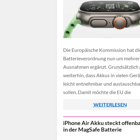
Die Europäische Kommission hat di
Batterieverordnung nun um mehrer
Ausnahmen ergänzt. Grundsätzlich g
weiterhin, dass Akkus in vielen Ger
leicht entnehmbar und austauschba
sollen. Damit möchte die EU die
Lebensdauer von Produkten verlän
WEITERLESEN
und das Recycling vereinfachen. Für
Geräte galten bereits Ausnahmen a
iPhone Air Akku steckt offenb
Gründen der Sicherheit oder Hygien
in der MagSafe Batterie