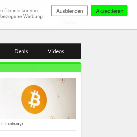
ne Dienste können
Ausblenden
Akzeptieren
onenbezogene Werbung
.
Deals
Videos
d: bitcoin.org)