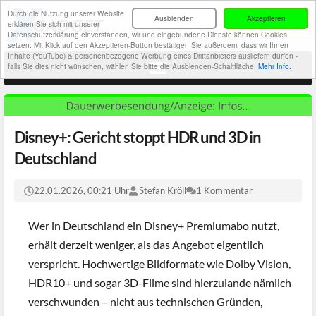
Durch die Nutzung unserer Website
Ausblenden
Akzeptieren
erklären Sie sich mit unserer
Datenschutzerklärung einverstanden, wir und eingebundene Dienste können Cookies
setzen. Mit Klick auf den Akzeptieren-Button bestätigen Sie außerdem, dass wir Ihnen
Inhalte (YouTube) & personenbezogene Werbung eines Drittanbieters ausliefern dürfen -
falls Sie dies nicht wünschen, wählen Sie bitte die Ausblenden-Schaltfläche.
Mehr Info.
Disney+: Gericht stoppt HDR und 3D in
Deutschland
22.01.2026, 00:21 Uhr
Stefan Kröll
1 Kommentar
Wer in Deutschland ein Disney+ Premiumabo nutzt,
erhält derzeit weniger, als das Angebot eigentlich
verspricht. Hochwertige Bildformate wie Dolby Vision,
HDR10+ und sogar 3D-Filme sind hierzulande nämlich
verschwunden – nicht aus technischen Gründen,