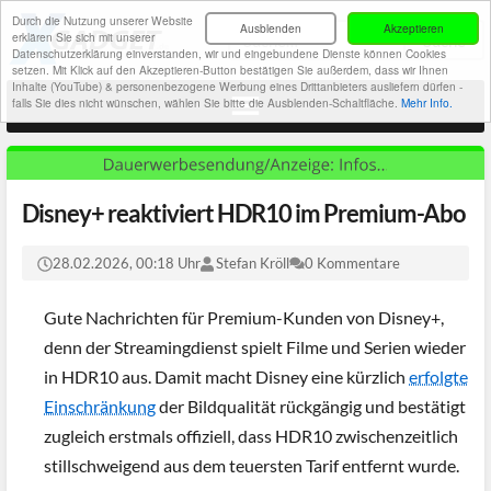
Durch die Nutzung unserer Website
Ausblenden
Akzeptieren
erklären Sie sich mit unserer
Datenschutzerklärung einverstanden, wir und eingebundene Dienste können Cookies
setzen. Mit Klick auf den Akzeptieren-Button bestätigen Sie außerdem, dass wir Ihnen
Inhalte (YouTube) & personenbezogene Werbung eines Drittanbieters ausliefern dürfen -
falls Sie dies nicht wünschen, wählen Sie bitte die Ausblenden-Schaltfläche.
Mehr Info.
Disney+ reaktiviert HDR10 im Premium-Abo
28.02.2026, 00:18 Uhr
Stefan Kröll
0 Kommentare
Gute Nachrichten für Premium-Kunden von Disney+,
denn der Streamingdienst spielt Filme und Serien wieder
in HDR10 aus. Damit macht Disney eine kürzlich
erfolgte
Einschränkung
der Bildqualität rückgängig und bestätigt
zugleich erstmals offiziell, dass HDR10 zwischenzeitlich
stillschweigend aus dem teuersten Tarif entfernt wurde.