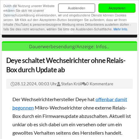
Durch die Nutzung unserer Website
Ausblenden
Akzeptieren
erklären Sie sich mit unserer
Datenschutzerklärung einverstanden, wir und eingebundene Dienste können Cookies
setzen. Mit Klick auf den Akzeptieren-Button bestätigen Sie außerdem, dass wir Ihnen
Inhalte (YouTube) & personenbezogene Werbung eines Drittanbieters ausliefern dürfen -
falls Sie dies nicht wünschen, wählen Sie bitte die Ausblenden-Schaltfläche.
Mehr Info.
Deye schaltet Wechselrichter ohne Relais-
Box durch Update ab
28.12.2024, 00:03 Uhr
Stefan Kröll
0 Kommentare
Der Wechselrichterhersteller Deye hat
offenbar damit
begonnen
Mikro-Wechselrichter ohne externe Relais-
Box durch ein Firmwareupdate abzuschalten. Aktuell ist
unklar ob es sich dabei um ein versehen oder um ein
gewolltes Verhalten seitens des Herstellers handelt.