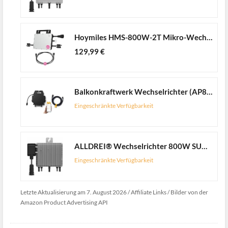
Hoymiles HMS-800W-2T Mikro-Wechselrichter mit integrierter WiFi DTU | inkl. 5m HMS Field Connector Kabel | bis zu 2 PV-Module | 800 Watt | VDE konform | für Balkonkraftwerke - at-Version
129,99 €
Balkonkraftwerk Wechselrichter (AP800W)
Eingeschränkte Verfügbarkeit
ALLDREI® Wechselrichter 800W SUN-M80G4-EU-Q0, Micro-Wechselrichter mit WLAN Funktion für Balkonkraftwerk, 0% MwSt
Eingeschränkte Verfügbarkeit
Letzte Aktualisierung am 7. August 2026 / Affiliate Links / Bilder von der
Amazon Product Advertising API