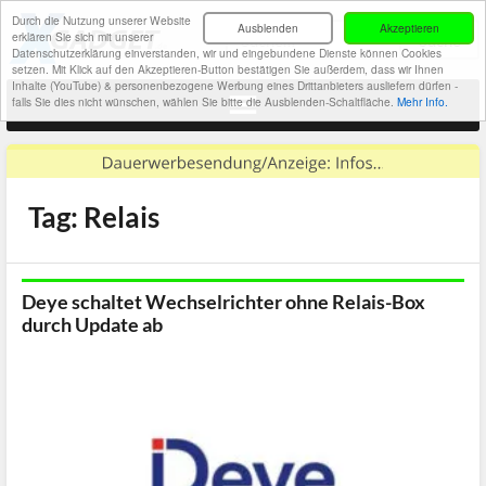
Durch die Nutzung unserer Website
Ausblenden
Akzeptieren
erklären Sie sich mit unserer
Datenschutzerklärung einverstanden, wir und eingebundene Dienste können Cookies
setzen. Mit Klick auf den Akzeptieren-Button bestätigen Sie außerdem, dass wir Ihnen
Inhalte (YouTube) & personenbezogene Werbung eines Drittanbieters ausliefern dürfen -
falls Sie dies nicht wünschen, wählen Sie bitte die Ausblenden-Schaltfläche.
Mehr Info.
Tag: Relais
Deye schaltet Wechselrichter ohne Relais-Box
durch Update ab