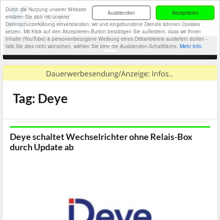
Durch die Nutzung unserer Website
Ausblenden
Akzeptieren
erklären Sie sich mit unserer
Datenschutzerklärung einverstanden, wir und eingebundene Dienste können Cookies
setzen. Mit Klick auf den Akzeptieren-Button bestätigen Sie außerdem, dass wir Ihnen
Inhalte (YouTube) & personenbezogene Werbung eines Drittanbieters ausliefern dürfen -
falls Sie dies nicht wünschen, wählen Sie bitte die Ausblenden-Schaltfläche.
Mehr Info.
Tag: Deye
Deye schaltet Wechselrichter ohne Relais-Box
durch Update ab