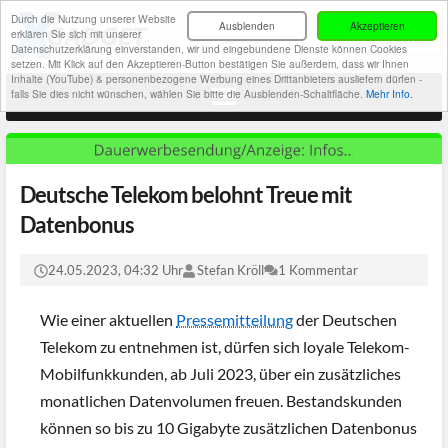
Durch die Nutzung unserer Website
Ausblenden
Akzeptieren
erklären Sie sich mit unserer
Datenschutzerklärung einverstanden, wir und eingebundene Dienste können Cookies
setzen. Mit Klick auf den Akzeptieren-Button bestätigen Sie außerdem, dass wir Ihnen
Inhalte (YouTube) & personenbezogene Werbung eines Drittanbieters ausliefern dürfen -
falls Sie dies nicht wünschen, wählen Sie bitte die Ausblenden-Schaltfläche.
Mehr Info.
Deutsche Telekom belohnt Treue mit
Datenbonus
24.05.2023, 04:32 Uhr
Stefan Kröll
1 Kommentar
Wie einer aktuellen
Pressemitteilung
der Deutschen
Telekom zu entnehmen ist, dürfen sich loyale Telekom-
Mobilfunkkunden, ab Juli 2023, über ein zusätzliches
monatlichen Datenvolumen freuen. Bestandskunden
können so bis zu 10 Gigabyte zusätzlichen Datenbonus