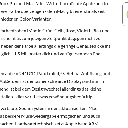
ook Pro und Mac Mini. Weiterhin möchte Apple bei der
viel Farbe überzeugen - den iMac gibt es erstmals seit
schiedenen Color-Varianten.
 farbenfrohen iMac in Grün, Gelb, Rose, Violett, Blau und
n scheint es zum jetzigen Zeitpunkt dagegen nicht zu
t neben der Farbe allerdings die geringe Gehäusedicke ins
diglich 11,5 Millimeter dick und verfügt dennoch über
en auf ein 24" LCD-Panel mit 4,5K Retina-Auflösung und
ußerdem ist der bisher schwarze Displayrand nun in
hend ist bei dem Designwechsel allerdings das kleine
tfallen - dies wirkt etwas gewöhnungsbedürftig.
s verbaute Soundsystem in den aktualisierten iMac
taus bessere Musikwiedergabe ermöglichen und auch
achen. Hardwaretechnisch setzt Apple beim ARM