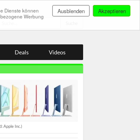
ne Dienste können
Ausblenden
Akzeptieren
onenbezogene Werbung
.
Deals
Videos
ld: Apple Inc.)