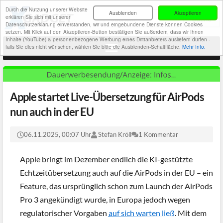
Durch die Nutzung unserer Website
Ausblenden
Akzeptieren
erklären Sie sich mit unserer
Datenschutzerklärung einverstanden, wir und eingebundene Dienste können Cookies
setzen. Mit Klick auf den Akzeptieren-Button bestätigen Sie außerdem, dass wir Ihnen
Inhalte (YouTube) & personenbezogene Werbung eines Drittanbieters ausliefern dürfen -
falls Sie dies nicht wünschen, wählen Sie bitte die Ausblenden-Schaltfläche.
Mehr Info.
Apple startet Live-Übersetzung für AirPods
nun auch in der EU
06.11.2025, 00:07 Uhr
Stefan Kröll
1 Kommentar
Apple bringt im Dezember endlich die KI-gestützte
Echtzeitübersetzung auch auf die AirPods in der EU – ein
Feature, das ursprünglich schon zum Launch der AirPods
Pro 3 angekündigt wurde, in Europa jedoch wegen
regulatorischer Vorgaben
auf sich warten ließ
. Mit dem