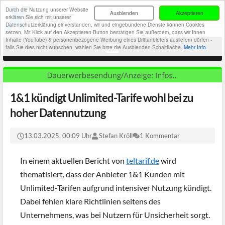
Durch die Nutzung unserer Website
Ausblenden
Akzeptieren
erklären Sie sich mit unserer
Datenschutzerklärung einverstanden, wir und eingebundene Dienste können Cookies
setzen. Mit Klick auf den Akzeptieren-Button bestätigen Sie außerdem, dass wir Ihnen
Inhalte (YouTube) & personenbezogene Werbung eines Drittanbieters ausliefern dürfen -
falls Sie dies nicht wünschen, wählen Sie bitte die Ausblenden-Schaltfläche.
Mehr Info.
1&1 kündigt Unlimited-Tarife wohl bei zu
hoher Datennutzung
13.03.2025, 00:09 Uhr
Stefan Kröll
1 Kommentar
In einem aktuellen Bericht von
teltarif.de
wird
thematisiert, dass der Anbieter 1&1 Kunden mit
Unlimited-Tarifen aufgrund intensiver Nutzung kündigt.
Dabei fehlen klare Richtlinien seitens des
Unternehmens, was bei Nutzern für Unsicherheit sorgt.