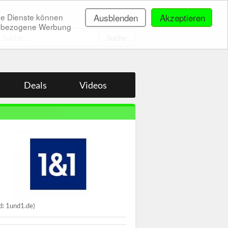
ne Dienste können
Ausblenden
Akzeptieren
onenbezogene Werbung
.
Deals
Videos
ld: 1und1.de)