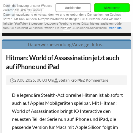
Durch die Nutzung unserer Website
Ausblenden
Akzeptieren
erklären Sie sich mit unserer
Datenschutzerklärung einverstanden, wir und eingebundene Dienste können Cookies
setzen. Mit Klick auf den Akzeptieren-Button bestätigen Sie außerdem, dass wir Ihnen
Inhalte (YouTube) & personenbezogene Werbung eines Drittanbieters ausliefern dürfen -
falls Sie dies nicht wünschen, wählen Sie bitte die Ausblenden-Schaltfläche.
Mehr Info.
Hitman: World of Assassination jetzt auch
auf iPhone und iPad
29.08.2025, 00:03 Uhr
Stefan Kröll
2 Kommentare
Die legendäre Stealth-Actionreihe Hitman ist ab sofort
auch auf Apples Mobilgeräten spielbar. Mit Hitman:
World of Assassination bringt IO Interactive den
neuesten Teil der Serie nun auf iPhone und iPad, die
passende Version für Macs mit Apple Silicon folgt im