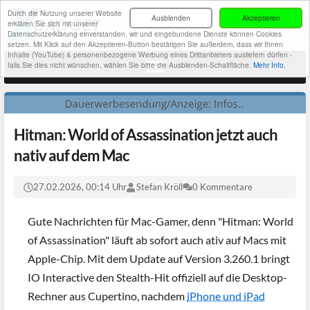
Durch die Nutzung unserer Website
Ausblenden
Akzeptieren
erklären Sie sich mit unserer
Datenschutzerklärung einverstanden, wir und eingebundene Dienste können Cookies
setzen. Mit Klick auf den Akzeptieren-Button bestätigen Sie außerdem, dass wir Ihnen
Inhalte (YouTube) & personenbezogene Werbung eines Drittanbieters ausliefern dürfen -
falls Sie dies nicht wünschen, wählen Sie bitte die Ausblenden-Schaltfläche.
Mehr Info.
Hitman: World of Assassination jetzt auch
nativ auf dem Mac
27.02.2026, 00:14 Uhr
Stefan Kröll
0 Kommentare
Gute Nachrichten für Mac-Gamer, denn "Hitman: World
of Assassination" läuft ab sofort auch ativ auf Macs mit
Apple-Chip. Mit dem Update auf Version 3.260.1 bringt
IO Interactive den Stealth-Hit offiziell auf die Desktop-
Rechner aus Cupertino, nachdem
iPhone und iPad