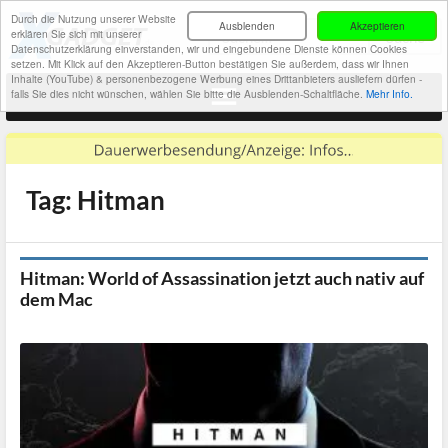
Durch die Nutzung unserer Website
Ausblenden
Akzeptieren
erklären Sie sich mit unserer
Datenschutzerklärung einverstanden, wir und eingebundene Dienste können Cookies
setzen. Mit Klick auf den Akzeptieren-Button bestätigen Sie außerdem, dass wir Ihnen
Inhalte (YouTube) & personenbezogene Werbung eines Drittanbieters ausliefern dürfen -
falls Sie dies nicht wünschen, wählen Sie bitte die Ausblenden-Schaltfläche.
Mehr Info.
Tag: Hitman
Hitman: World of Assassination jetzt auch nativ auf
dem Mac