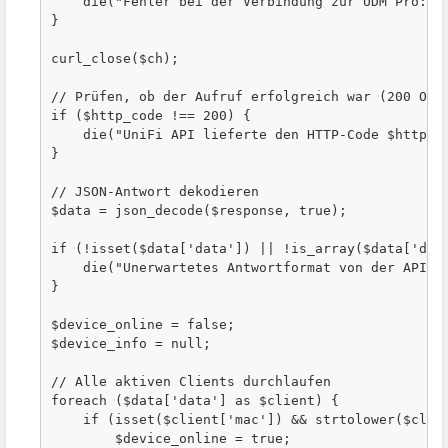
    die("Fehler bei der Verbindung zur UDM Pro: " 
}

curl_close($ch);

// Prüfen, ob der Aufruf erfolgreich war (200 OK)

if ($http_code !== 200) {

    die("UniFi API lieferte den HTTP-Code $http_co
}

// JSON-Antwort dekodieren

$data = json_decode($response, true);

if (!isset($data['data']) || !is_array($data['data
    die("Unerwartetes Antwortformat von der API.n"
}

$device_online = false;

$device_info = null;

// Alle aktiven Clients durchlaufen

foreach ($data['data'] as $client) {

    if (isset($client['mac']) && strtolower($clien
        $device_online = true;
