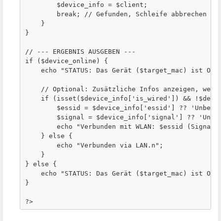
        $device_info = $client;

        break; // Gefunden, Schleife abbrechen

    }

}

// --- ERGEBNIS AUSGEBEN ---

if ($device_online) {

    echo "STATUS: Das Gerät ($target_mac) ist ONLI
    // Optional: Zusätzliche Infos anzeigen, wenn 
    if (isset($device_info['is_wired']) && !$devic
        $essid = $device_info['essid'] ?? 'Unbekan
        $signal = $device_info['signal'] ?? 'Unbek
        echo "Verbunden mit WLAN: $essid (Signalst
    } else {

        echo "Verbunden via LAN.n";

    }

} else {

    echo "STATUS: Das Gerät ($target_mac) ist OFFL
}

?>