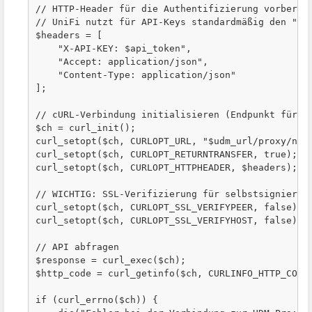
// HTTP-Header für die Authentifizierung vorbereit
// UniFi nutzt für API-Keys standardmäßig den "X-A
$headers = [

    "X-API-KEY: $api_token",

    "Accept: application/json",

    "Content-Type: application/json"

];

// cURL-Verbindung initialisieren (Endpunkt für ak
$ch = curl_init();

curl_setopt($ch, CURLOPT_URL, "$udm_url/proxy/netw
curl_setopt($ch, CURLOPT_RETURNTRANSFER, true);

curl_setopt($ch, CURLOPT_HTTPHEADER, $headers);

// WICHTIG: SSL-Verifizierung für selbstsignierte 
curl_setopt($ch, CURLOPT_SSL_VERIFYPEER, false);

curl_setopt($ch, CURLOPT_SSL_VERIFYHOST, false);

// API abfragen

$response = curl_exec($ch);

$http_code = curl_getinfo($ch, CURLINFO_HTTP_CODE)
if (curl_errno($ch)) {
