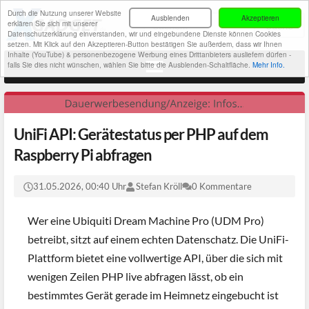
Durch die Nutzung unserer Website
Ausblenden
Akzeptieren
erklären Sie sich mit unserer
Datenschutzerklärung einverstanden, wir und eingebundene Dienste können Cookies
setzen. Mit Klick auf den Akzeptieren-Button bestätigen Sie außerdem, dass wir Ihnen
Inhalte (YouTube) & personenbezogene Werbung eines Drittanbieters ausliefern dürfen -
falls Sie dies nicht wünschen, wählen Sie bitte die Ausblenden-Schaltfläche.
Mehr Info.
UniFi API: Gerätestatus per PHP auf dem
Raspberry Pi abfragen
31.05.2026, 00:40 Uhr
Stefan Kröll
0 Kommentare
Wer eine Ubiquiti Dream Machine Pro (UDM Pro)
betreibt, sitzt auf einem echten Datenschatz. Die UniFi-
Plattform bietet eine vollwertige API, über die sich mit
wenigen Zeilen PHP live abfragen lässt, ob ein
bestimmtes Gerät gerade im Heimnetz eingebucht ist