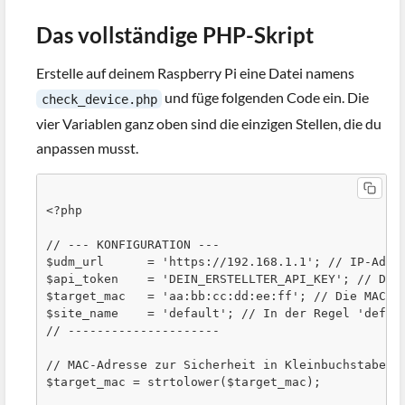
Das vollständige PHP-Skript
Erstelle auf deinem Raspberry Pi eine Datei namens
und füge folgenden Code ein. Die
check_device.php
vier Variablen ganz oben sind die einzigen Stellen, die du
anpassen musst.
<?php

// --- KONFIGURATION ---

$udm_url      = 'https://192.168.1.1'; // IP-Adres
$api_token    = 'DEIN_ERSTELLTER_API_KEY'; // Dein
$target_mac   = 'aa:bb:cc:dd:ee:ff'; // Die MAC-Ad
$site_name    = 'default'; // In der Regel 'defaul
// ---------------------

// MAC-Adresse zur Sicherheit in Kleinbuchstaben u
$target_mac = strtolower($target_mac);
