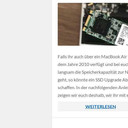
Falls ihr auch über ein MacBook Air
dem Jahre 2010 verfügt und bei euc
langsam die Speicherkapazität zur 
geht, so könnte ein SSD Upgrade Ab
schaffen. In der nachfolgenden Anle
zeigen wir euch deshalb, wir ihr mit
kleinen Adapter sowie einer normal
WEITERLESEN
SATA-SSD im NGFF-Format das Ge
relativ leicht aufrüsten könnt.