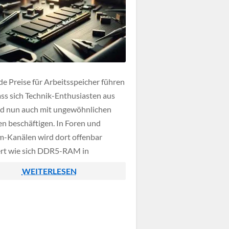
de Preise für Arbeitsspeicher führen
ass sich Technik-Enthusiasten aus
d nun auch mit ungewöhnlichen
n beschäftigen. In Foren und
m-Kanälen wird dort offenbar
ert wie sich DDR5-RAM in
gie zusammenbauen lässt. Bastler
WEITERLESEN
n Erfahrungen darüber aus, wie sich
e Komponenten zu funktionsfähigen
rmodulen kombinieren lassen um
eld zu sparen.