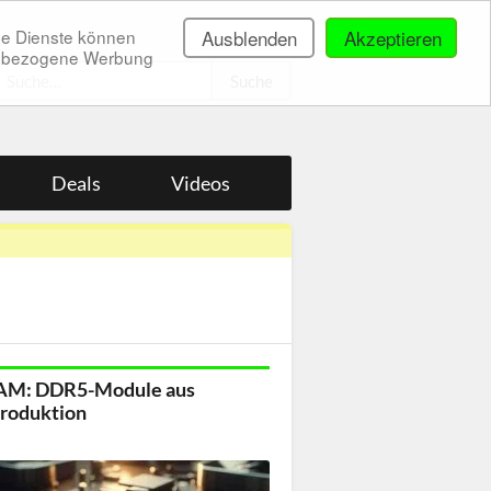
ne Dienste können
Ausblenden
Akzeptieren
onenbezogene Werbung
.
Deals
Videos
AM: DDR5-Module aus
roduktion