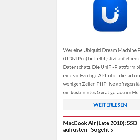
Wer eine Ubiquiti Dream Machine 
(UDM Pro) betreibt, sitzt auf einem
Datenschatz. Die UniFi-Plattform b
eine vollwertige API, über die sich m
wenigen Zeilen PHP live abfragen lä
ein bestimmtes Gerät gerade im He
eingebucht ist oder nicht. Das ist di
WEITERLESEN
für smarte Anwesenheitserkennung
zum automatischen Schalten von Lic
MacBook Air (Late 2010): SSD
[…]
aufrüsten - So geht's