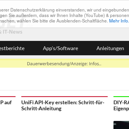
unserer Datenschutzerklärung einverstanden, wir und eingebunde
tätigen Sie außerdem, dass wir Ihnen Inhalte (YouTube) & pers
 wünschen, wählen Sie bitte die Ausblenden-Schaltfläche.
Mehr Info
estberichte
App's/Software
Anleitungen
P auf
UniFi API-Key erstellen: Schritt-für-
DIY-R
Schritt-Anleitung
Eigenp