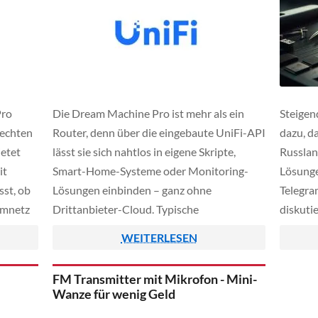
Pro
Die Dream Machine Pro ist mehr als ein
Steigen
 echten
Router, denn über die eingebaute UniFi-API
dazu, d
ietet
lässt sie sich nahtlos in eigene Skripte,
Russlan
it
Smart-Home-Systeme oder Monitoring-
Lösunge
sst, ob
Lösungen einbinden – ganz ohne
Telegra
imnetz
Drittanbieter-Cloud. Typische
diskuti
e Basis
Anwendungsfälle sind die
Eigenre
WEITERLESEN
 – etwa
Anwesenheitserkennung anhand von
tausche
htern,
Gerätestatus im Netzwerk, das
einzeln
FM Transmitter mit Mikrofon - Mini-
automatische Auslesen von Traffic-
Speiche
Wanze für wenig Geld
Statistiken, die Integration in Home
etwas G