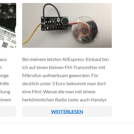
Assistant oder das Fernsteuern von PoE-
Ports per […]
 aus
Bei meinem letzten AliExpress-Einkauf bin
h
ich auf einen kleinen FM-Transmitter mit
Neige
Mikrofon aufmerksam geworden. Für
hilfe
deutlich unter 3 Euro bekommt man dort
itung
eine Mini-Wanze die man mit einem
 einem
herkömmlichen Radio (oder auch Handys
en
mit FM-Empfänger) abhören kann. In
WEITERLESEN
rät
unserer folgenden Anleitung gehen wir
etwas näher auf dieses Produkt ein und
zeigen euch wie ihr es in […]