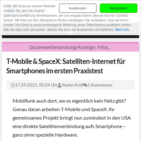
Durch die Nutzung unserer Website
Ausblenden
Akzeptieren
erklären Sie sich mit unserer
Datenschutzerklärung einverstanden, wir und eingebundene Dienste können Cookies
setzen. Mit Klick auf den Akzeptieren-Button bestätigen Sie außerdem, dass wir Ihnen
Inhalte (YouTube) & personenbezogene Werbung eines Drittanbieters ausliefern dürfen -
falls Sie dies nicht wünschen, wählen Sie bitte die Ausblenden-Schaltfläche.
Mehr Info.
T-Mobile & SpaceX: Satelliten-Internet für
Smartphones im ersten Praxistest
17.09.2025, 00:34 Uhr
Stefan Kröll
1 Kommentar
Mobilfunk auch dort, wo es eigentlich kein Netz gibt?
Genau daran arbeiten T-Mobile und SpaceX. Ihr
gemeinsames Projekt bringt nun zumindest in den USA
eine direkte Satellitenverbindung aufs Smartphone –
ganz ohne spezielle Hardware.