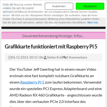
Durch die Nutzung unserer Website
Ausblenden
Akzeptieren
erklären Sie sich mit unserer
Datenschutzerklärung einverstanden, wir und eingebundene Dienste können Cookies
setzen. Mit Klick auf den Akzeptieren-Button bestätigen Sie außerdem, dass wir Ihnen
Inhalte (YouTube) & personenbezogene Werbung eines Drittanbieters ausliefern dürfen -
falls Sie dies nicht wünschen, wählen Sie bitte die Ausblenden-Schaltfläche.
Mehr Info.
Grafikkarte funktioniert mit Raspberry Pi 5
06.12.2023, 00:15 Uhr
Stefan Kröll
0 Kommentare
Der YouTuber Jeff Geerling hat in einem neuen Video
erstmals eine fast komplett nutzbare Grafikkarte an
einem
Raspberry Pi 5
zum laufen bekommen. Verwendet
wurde ein spezielles PCI Express Adapterboard und eine
AMD Radeon RX 460 Grafikkarte - angeschlossen wurde
dies über den verbauten PCIe 2.0 Interface des