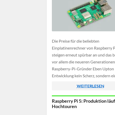
Die Preise für die beliebten
Einplatinenrechner von Raspberry Pi
steigen erneut spürbar an und das be
vor allem die neueren Generationen
Raspberry-Pi-Gründer Eben Upton i
Entwicklung kein Scherz, sondern ei
direkte Folge massiv gestiegener Ko
WEITERLESEN
Arbeitsspeicher. Besonders LPDDR
sich innerhalb eines Jahres drastisc
Raspberry Pi 5: Produktion läuf
verteuert, was die Produktion erheb
Hochtouren
belastet.