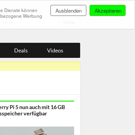
ne Dienste können
Ausblenden
Akzeptieren
onenbezogene Werbung
.
Deals
Videos
rry Pi 5 nun auch mit 16 GB
sspeicher verfügbar