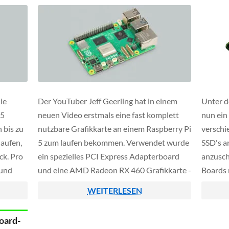
ie
Der YouTuber Jeff Geerling hat in einem
Unter d
 5
neuen Video erstmals eine fast komplett
nun ein 
 bis zu
nutzbare Grafikkarte an einem Raspberry Pi
versch
aufen,
5 zum laufen bekommen. Verwendet wurde
SSD's a
ck. Pro
ein spezielles PCI Express Adapterboard
anzusch
rund
und eine AMD Radeon RX 460 Grafikkarte -
Boards 
i 5
angeschlossen wurde dies über den
Port de
WEITERLESEN
en zu
verbauten PCIe 2.0 Interface des
entspre
Raspberrys.
dann di
oard-
ohne de