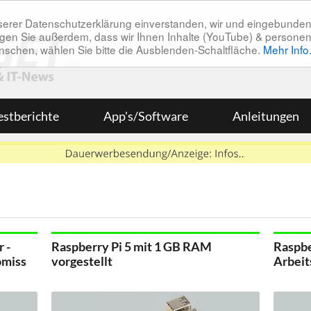
unserer Datenschutzerklärung einverstanden, wir und eingebunde
tätigen Sie außerdem, dass wir Ihnen Inhalte (YouTube) & pers
 wünschen, wählen Sie bitte die Ausblenden-Schaltfläche.
Mehr Info
estberichte
App's/Software
Anleitungen
 -
Raspberry Pi 5 mit 1 GB RAM
Raspbe
omiss
vorgestellt
Arbeit