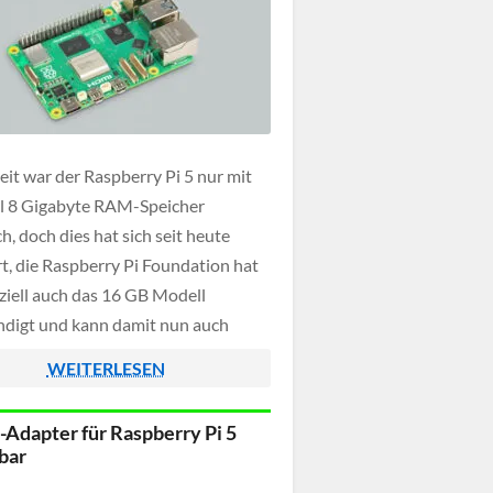
eit war der Raspberry Pi 5 nur mit
l 8 Gigabyte RAM-Speicher
ch, doch dies hat sich seit heute
t, die Raspberry Pi Foundation hat
iziell auch das 16 GB Modell
digt und kann damit nun auch
rintensive Anwendungsbereiche
WEITERLESEN
. Preislich ist der Spass allerdings
hr wirklich günstig, da der
dapter für Raspberry Pi 5
eis bereits […]
bar