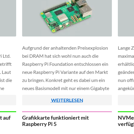
Aufgrund der anhaltenden Preisexplosion
Lange Z
 Ltd.
bei DRAM hat sich wohl nun auch die
maxima
trifft
Raspberry Pi Foundation entschlossen ein
erhältli
. Laut
neue Raspberry Pi Variante auf den Markt
geänder
st die
zu bringen. Konkret geht es dabei um ein
nun off
ne
neues Basismodell mit nur einem Gigabyte
angekün
sten für
Arbeitsspeicher, das dafür etwas günstiger
speiche
WEITERLESEN
4 hat
ausfällt als die bisherige 2 GB Variante.
abdecken
h
nicht me
t auf
Grafikkarte funktioniert mit
NVMe-A
lich
Listenpr
Raspberry Pi 5
verfüg