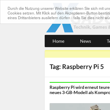
Durch die Nutzung unserer Website erklären Sie sich mit 
Cookies setzen. Mit Klick auf den Akzeptieren-Button bes
eines Drittanbieters ausliefern dürfen - falls Sie dies nicht
Home
News
T
Tag: Raspberry Pi 5
Raspberry Pi wird erneut teurer
neues 3-GB-Modell als Kompr