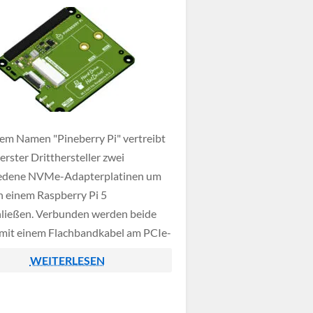
em Namen "Pineberry Pi" vertreibt
erster Dritthersteller zwei
iedene NVMe-Adapterplatinen um
n einem Raspberry Pi 5
ließen. Verbunden werden beide
mit einem Flachbandkabel am PCIe-
s Raspberry Pi 5, nach
WEITERLESEN
chender Konfiguration kann dieser
rekt von einer NVMe-SSD booten
n Umweg über eine wesentlich