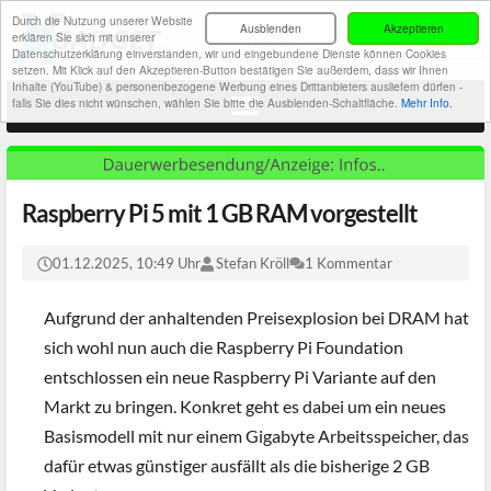
Durch die Nutzung unserer Website
Ausblenden
Akzeptieren
erklären Sie sich mit unserer
Datenschutzerklärung einverstanden, wir und eingebundene Dienste können Cookies
setzen. Mit Klick auf den Akzeptieren-Button bestätigen Sie außerdem, dass wir Ihnen
Inhalte (YouTube) & personenbezogene Werbung eines Drittanbieters ausliefern dürfen -
falls Sie dies nicht wünschen, wählen Sie bitte die Ausblenden-Schaltfläche.
Mehr Info.
Raspberry Pi 5 mit 1 GB RAM vorgestellt
01.12.2025, 10:49 Uhr
Stefan Kröll
1 Kommentar
Aufgrund der anhaltenden Preisexplosion bei DRAM hat
sich wohl nun auch die Raspberry Pi Foundation
entschlossen ein neue Raspberry Pi Variante auf den
Markt zu bringen. Konkret geht es dabei um ein neues
Basismodell mit nur einem Gigabyte Arbeitsspeicher, das
dafür etwas günstiger ausfällt als die bisherige 2 GB