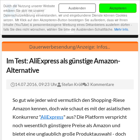
Durch die Nutzung unserer Website
Ausblenden
Akzeptieren
erklären Sie sich mit unserer
Datenschutzerklärung einverstanden, wir und eingebundene Dienste können Cookies
setzen. Mit Klick auf den Akzeptieren-Button bestätigen Sie außerdem, dass wir Ihnen
Inhalte (YouTube) & personenbezogene Werbung eines Drittanbieters ausliefern dürfen -
falls Sie dies nicht wünschen, wählen Sie bitte die Ausblenden-Schaltfläche.
Mehr Info.
Im Test: AliExpress als günstige Amazon-
Alternative
14.07.2016, 09:23 Uhr
Stefan Kröll
3 Kommentare
So gut wie jeder wird vermutlich den Shopping-Riese
Amazon kennen, doch wie schaut es mit der asiatischen
Konkurrenz "
AliExpress
" aus? Die Platform verspricht
noch wesentlich günstigere Preise als Amazon und
bietet eine unglaublich große Produktauswahl - doch