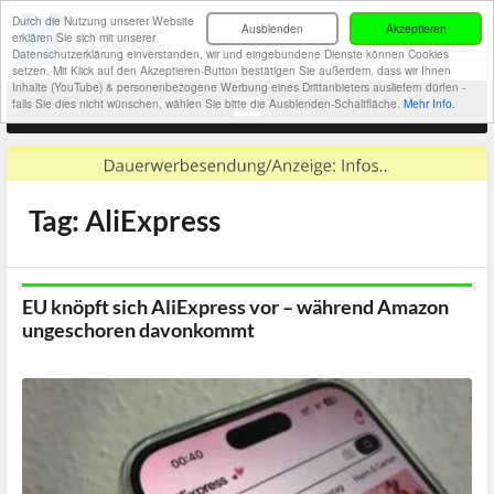
Durch die Nutzung unserer Website
Ausblenden
Akzeptieren
erklären Sie sich mit unserer
Datenschutzerklärung einverstanden, wir und eingebundene Dienste können Cookies
setzen. Mit Klick auf den Akzeptieren-Button bestätigen Sie außerdem, dass wir Ihnen
Inhalte (YouTube) & personenbezogene Werbung eines Drittanbieters ausliefern dürfen -
falls Sie dies nicht wünschen, wählen Sie bitte die Ausblenden-Schaltfläche.
Mehr Info.
Tag: AliExpress
EU knöpft sich AliExpress vor – während Amazon
ungeschoren davonkommt